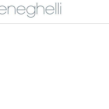
me
News
Residenza MARMEL
Su di me
Promo